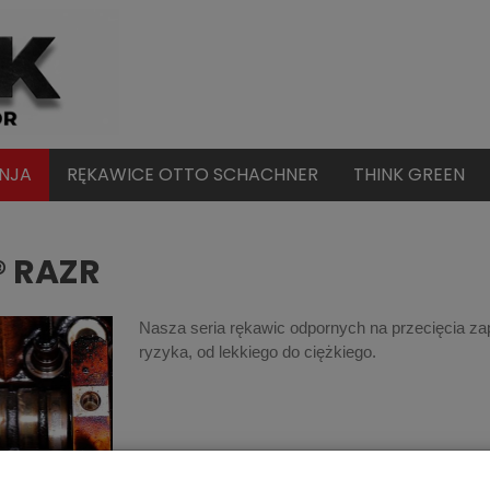
INJA
RĘKAWICE OTTO SCHACHNER
THINK GREEN
® RAZR
Nasza seria rękawic odpornych na przecięcia za
ryzyka, od lekkiego do ciężkiego.