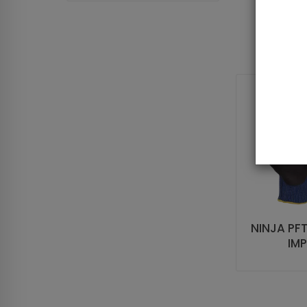
NINJA PF
IM