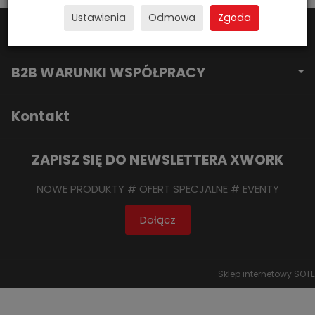
Ustawienia
Odmowa
Zgoda
X-WORK SP. Z O.O.
B2B WARUNKI WSPÓŁPRACY
Kontakt
ZAPISZ SIĘ DO NEWSLETTERA XWORK
NOWE PRODUKTY # OFERT SPECJALNE # EVENTY
Dołącz
Sklep internetowy SOTE