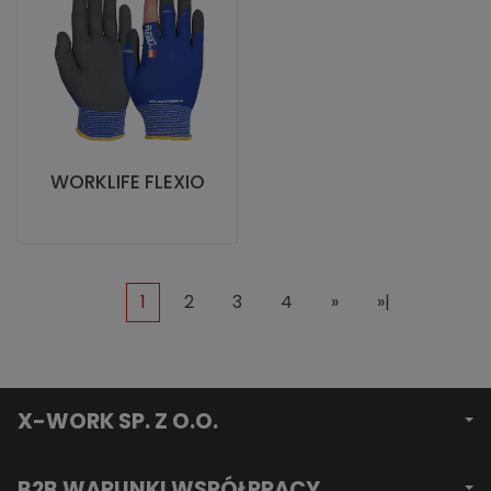
WORKLIFE FLEXIO
1
2
3
4
»
»|
X-WORK SP. Z O.O.
B2B WARUNKI WSPÓŁPRACY