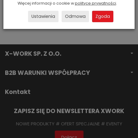
Więcej informacji o cookie w
polityce prywatności
.
NINJA® RAZR
Ustawienia
Odmowa
Zgoda
X-WORK SP. Z O.O.
B2B WARUNKI WSPÓŁPRACY
Kontakt
ZAPISZ SIĘ DO NEWSLETTERA XWORK
NOWE PRODUKTY # OFERT SPECJALNE # EVENTY
Dołącz