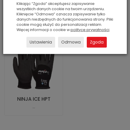
Klikając “Zgoda” akceptujesz zapisywanie
Lepsza przyczepność na mokro i na sucho.
wszystkich danych cookie na twoim urządzeniu.
Kliknięcie “Odmowa” oznacza zapisywanie tylko
danych niezbędnych do funkcjonowania strony. Pliki
cookie mogą służyć do personalizacji reklam.
Więcej informacji o cookie w
polityce prywatności
.
Ustawienia
Odmowa
Zgoda
NINJA ICE HPT
...