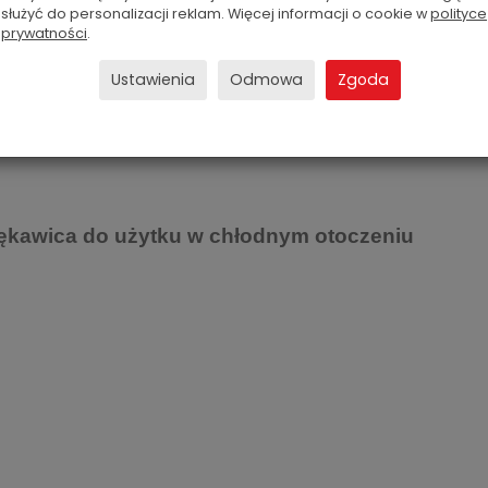
służyć do personalizacji reklam. Więcej informacji o cookie w
polityce
prywatności
.
przy kołnierzu
Ustawienia
Odmowa
Zgoda
ękawica do użytku w chłodnym otoczeniu