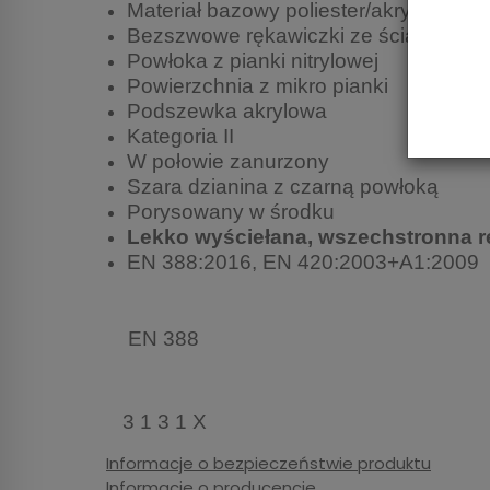
Materiał bazowy poliester/akryl
Bezszwowe rękawiczki ze ściągaczem 
Powłoka z pianki nitrylowej
Powierzchnia z mikro pianki
Podszewka akrylowa
Kategoria II
W połowie zanurzony
Szara dzianina z czarną powłoką
Porysowany w środku
Lekko wyściełana, wszechstronna r
EN 388:2016, EN 420:2003+A1:2009
EN 388
3 1 3 1 X
Informacje o bezpieczeństwie produktu
Informacje o producencie