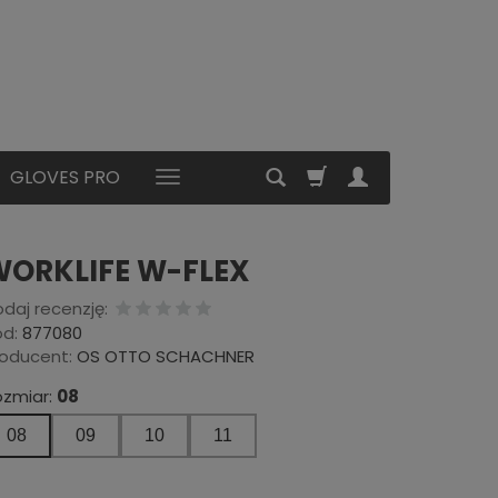
GLOVES PRO
ORKLIFE W-FLEX
daj recenzję:
d:
877080
oducent:
OS OTTO SCHACHNER
ozmiar:
08
08
09
10
11