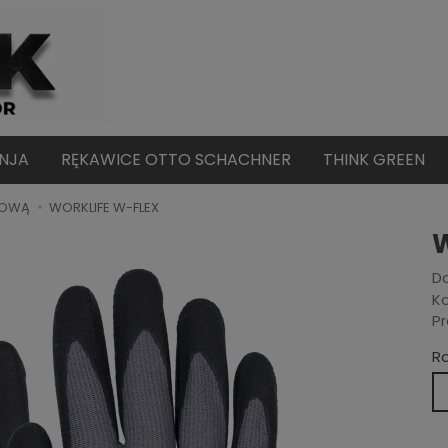
INJA
RĘKAWICE OTTO SCHACHNER
THINK GREEN
LOWĄ
WORKLIFE W-FLEX
W
Do
Ko
Pr
R